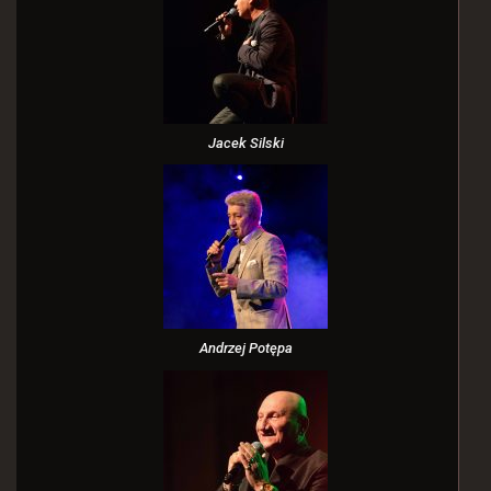
Jacek Silski
Andrzej Potępa