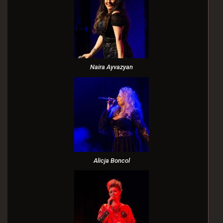
Naira Ayvazyan
Alicja Boncol