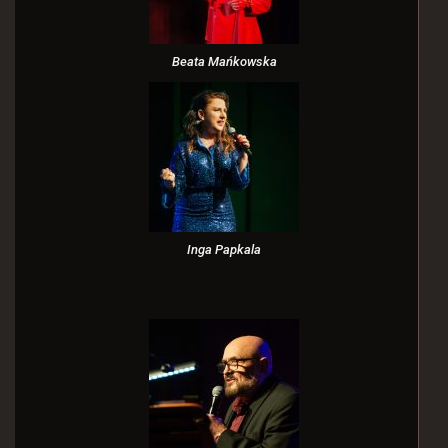
Beata Mańkowska
Inga Papkala