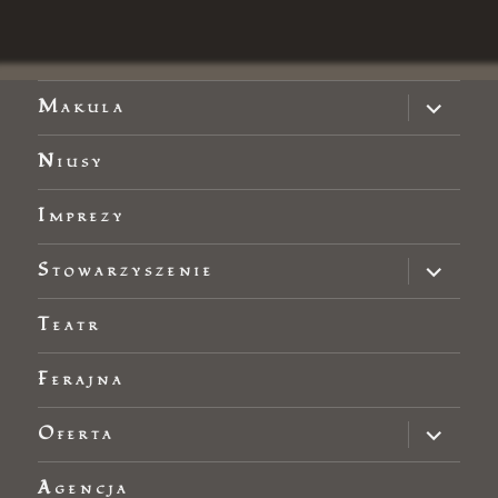
Makula
Niusy
Imprezy
Stowarzyszenie
Teatr
Ferajna
Oferta
Agencja