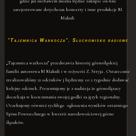
gdzie już niebawem można będzie zakupić on-line
zarejestrowane dotychczas koncerty i inne produkcje M.
Makuli
"Tajemnica Warkocza". Słuchowisko radiowe
„Tajemnica warkocza” przedstawia historię górnośląskiej
familii autorstwa M Makuli i w reżyserii Z. Stryja . Ostatecznie
zrealizowaliśmy 21 odcinków j będziemy co 2 tygodnie dodawać
kolejny odcinek. Prezentujemy je z nadzieja że górnoślązacy
doczekaja w kocu uznania swojej godki za język regionalny.
Oczekujemy również rychłego ogłoszenia wyników ostatniego
Spisu Powszechnego w kwestii narodowościowej górno
ślązaków.