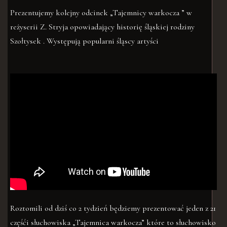
Prezentujemy kolejny odcinek „Tajemnicy warkocza ” w
reżyserii Z. Stryja opowiadający historię śląskiej rodziny
Szołtysek . Występują popularni śląscy artyści
Roztomili od dziś co 2 tydzień będziemy prezentować jeden z 21
częśći słuchowiska „Tajemnica warkocza” które to słuchowisko