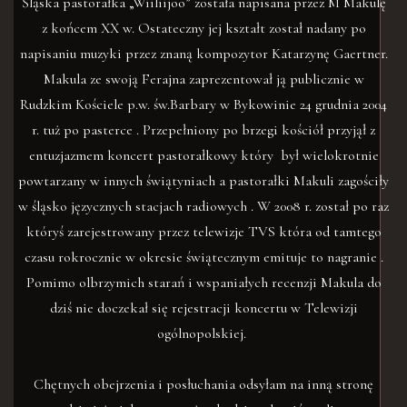
Śląska pastorałka „Wiiliijoo” została napisana przez M Makulę
z końcem XX w. Ostateczny jej kształt został nadany po
napisaniu muzyki przez znaną kompozytor Katarzynę Gaertner.
Makula ze swoją Ferajna zaprezentował ją publicznie w
Rudzkim Kościele p.w. św.Barbary w Bykowinie 24 grudnia 2004
r. tuż po pasterce . Przepełniony po brzegi kościół przyjął z
entuzjazmem koncert pastorałkowy który był wielokrotnie
powtarzany w innych świątyniach a pastorałki Makuli zagościły
w śląsko języcznych stacjach radiowych . W 2008 r. został po raz
któryś zarejestrowany przez telewizje TVS która od tamtego
czasu rokrocznie w okresie świątecznym emituje to nagranie .
Pomimo olbrzymich starań i wspaniałych recenzji Makula do
dziś nie doczekał się rejestracji koncertu w Telewizji
ogólnopolskiej.
Chętnych obejrzenia i posłuchania odsyłam na inną stronę