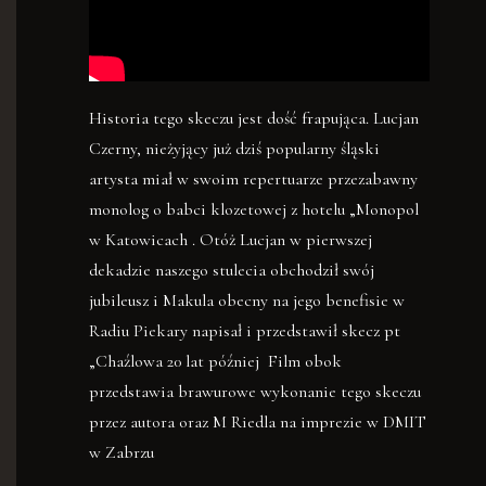
Historia tego skeczu jest dość frapująca. Lucjan
Czerny, nieżyjący już dziś popularny śląski
artysta miał w swoim repertuarze przezabawny
monolog o babci klozetowej z hotelu „Monopol
w Katowicach . Otóż Lucjan w pierwszej
dekadzie naszego stulecia obchodził swój
jubileusz i Makula obecny na jego benefisie w
Radiu Piekary napisał i przedstawił skecz pt
„Chaźlowa 20 lat później Film obok
przedstawia brawurowe wykonanie tego skeczu
przez autora oraz M Riedla na imprezie w DMIT
w Zabrzu