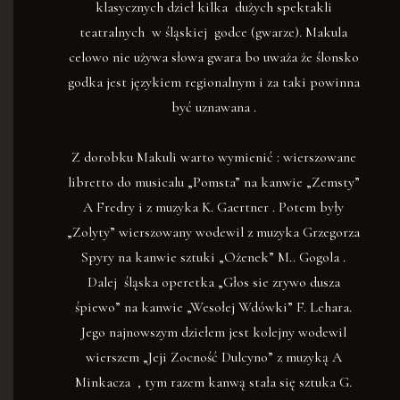
klasycznych dzieł kilka dużych spektakli
teatralnych w śląskiej godce (gwarze). Makula
celowo nie używa słowa gwara bo uważa że ślonsko
godka jest językiem regionalnym i za taki powinna
być uznawana .
Z dorobku Makuli warto wymienić : wierszowane
libretto do musicalu „Pomsta” na kanwie „Zemsty”
A Fredry i z muzyka K. Gaertner . Potem były
„Zolyty” wierszowany wodewil z muzyka Grzegorza
Spyry na kanwie sztuki „Ożenek” M.. Gogola .
Dalej śląska operetka „Głos sie zrywo dusza
śpiewo” na kanwie „Wesołej Wdówki” F. Lehara.
Jego najnowszym dziełem jest kolejny wodewil
wierszem „Jeji Zocność Dulcyno” z muzyką A
Minkacza , tym razem kanwą stała się sztuka G.