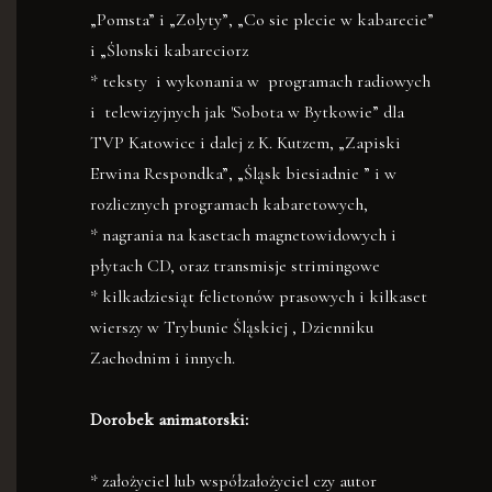
„Pomsta” i „Zolyty”, „Co sie plecie w kabarecie”
i „Ślonski kabareciorz
* teksty i wykonania w programach radiowych
i telewizyjnych jak 'Sobota w Bytkowie” dla
TVP Katowice i dalej z K. Kutzem, „Zapiski
Erwina Respondka”, „Śląsk biesiadnie ” i w
rozlicznych programach kabaretowych,
* nagrania na kasetach magnetowidowych i
płytach CD, oraz transmisje strimingowe
* kilkadziesiąt felietonów prasowych i kilkaset
wierszy w Trybunie Śląskiej , Dzienniku
Zachodnim i innych.
Dorobek animatorski:
* założyciel lub współzałożyciel czy autor