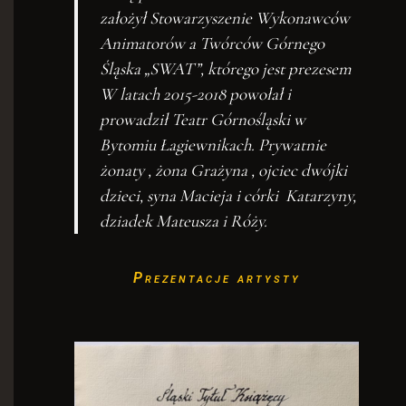
założył Stowarzyszenie Wykonawców
Animatorów a Twórców Górnego
Śląska „SWAT”, którego jest prezesem
W latach 2015-2018 powołał i
prowadził Teatr Górnośląski w
Bytomiu Łagiewnikach. Prywatnie
żonaty , żona Grażyna , ojciec dwójki
dzieci, syna Macieja i córki Katarzyny,
dziadek Mateusza i Róży.
Prezentacje artysty