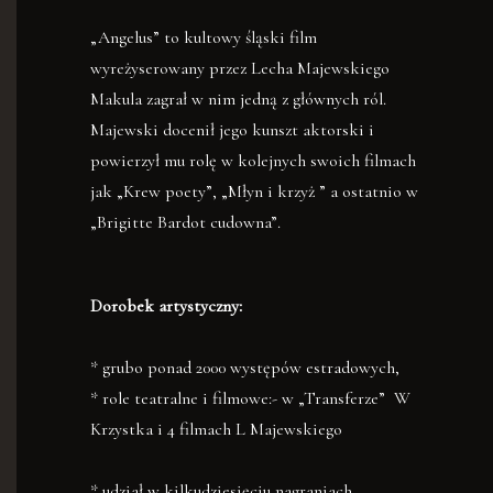
„Angelus” to kultowy śląski film
wyreżyserowany przez Lecha Majewskiego
Makula zagrał w nim jedną z głównych ról.
Majewski docenił jego kunszt aktorski i
powierzył mu rolę w kolejnych swoich filmach
jak „Krew poety”, „Młyn i krzyż ” a ostatnio w
„Brigitte Bardot cudowna”.
Dorobek artystyczny:
* grubo ponad 2000 występów estradowych,
* role teatralne i filmowe:- w „Transferze” W
Krzystka i 4 filmach L Majewskiego
* udział w kilkudziesięciu nagraniach