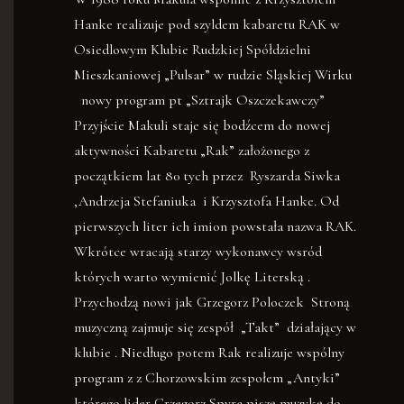
Hanke realizuje pod szyldem kabaretu RAK w
Osiedlowym Klubie Rudzkiej Spółdzielni
Mieszkaniowej „Pulsar” w rudzie Sląskiej Wirku
nowy program pt „Sztrajk Oszczekawczy”
Przyjście Makuli staje się bodźcem do nowej
aktywności Kabaretu „Rak” założonego z
początkiem lat 80 tych przez Ryszarda Siwka
,Andrzeja Stefaniuka i Krzysztofa Hanke. Od
pierwszych liter ich imion powstała nazwa RAK.
Wkrótce wracają starzy wykonawcy wsród
których warto wymienić Jolkę Literską .
Przychodzą nowi jak Grzegorz Poloczek Stroną
muzyczną zajmuje się zespół „Takt” działający w
klubie . Niedługo potem Rak realizuje wspólny
program z z Chorzowskim zespołem „Antyki”
którego lider Grzegorz Spyra piszę muzykę do