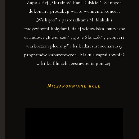
Zapolskiej „Moralność Pani Dulskiej”
Z innych
dokonań i produkcji warto wymienić koncert
„Wiiliijoo” z pastorałkami M. Makuli i
tradycyjnymi kolędami, dalej widowiska muzyczno
estradowe „Elwer szoł” , „Jo je Ślonzok” , „Koncert
warkoczem pleciony” i kilkadziesiat scenariuszy
programów kabaretowych . Makula zagrał rownież
w kilku filmach , zestawienia poniżej .
Niezapomniane role