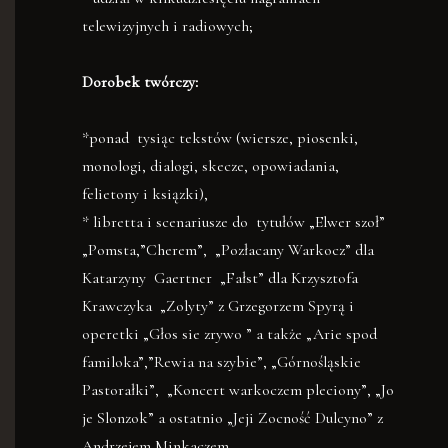
telewizyjnych i radiowych;
Dorobek twórczy:
*ponad tysiąc tekstów (wiersze, piosenki,
monologi, dialogi, skecze, opowiadania,
felietony i ksiązki),
* libretta i scenariusze do tytułów „Elwer szoł”
„Pomsta,”Cherem”, „Pozłacany Warkocz” dla
Katarzyny Gaertner „Fałst” dla Krzysztofa
Krawczyka „Zolyty” z Grzegorzem Spyrą i
operetki „Głos sie zrywo ” a także „Arie spod
familoka”,”Rewia na szybie”, „Górnośląskie
Pastorałki”, „Koncert warkoczem pleciony”, „Jo
je Slonzok” a ostatnio „Jeji Zocność Dulcyno” z
Andrzejem Minkaczem