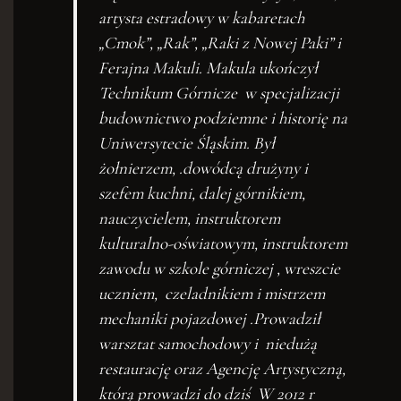
artysta estradowy w kabaretach
„Cmok”, „Rak”, „Raki z Nowej Paki” i
Ferajna Makuli. Makula ukończył
Technikum Górnicze w specjalizacji
budownictwo podziemne i historię na
Uniwersytecie Śląskim. Był
żołnierzem, .dowódcą drużyny i
szefem kuchni, dalej górnikiem,
nauczycielem, instruktorem
kulturalno-oświatowym, instruktorem
zawodu w szkole górniczej , wreszcie
uczniem, czeladnikiem i mistrzem
mechaniki pojazdowej .Prowadził
warsztat samochodowy i niedużą
restaurację oraz Agencję Artystyczną,
którą prowadzi do dziś W 2012 r