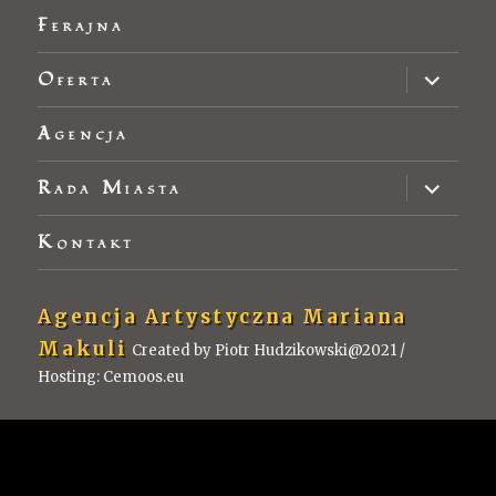
Ferajna
Oferta
Agencja
Rada Miasta
Kontakt
Agencja Artystyczna Mariana
Makuli
Created by Piotr Hudzikowski@2021 /
Hosting: Cemoos.eu