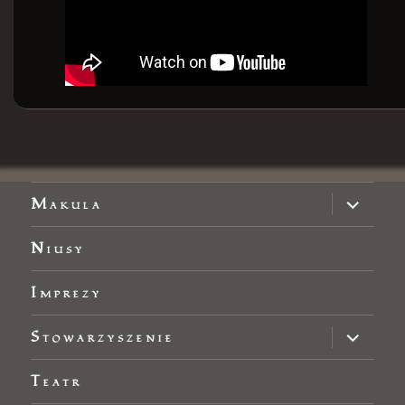
Makula
Niusy
Imprezy
Stowarzyszenie
Teatr